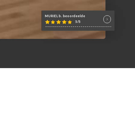
MURIEL b. beoordeelde
5/5
es pâtisseries fines élaborées
n de vins.
nts (réunion de travail, repas
ou autre)