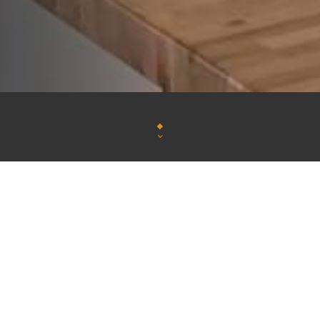
HaTaYa, vous propose une cuisine maison raffinée, d
sur place et une belle sélectio
Une salle privée est à disposition pour vos événeme
de fin d'année, anniversaire 