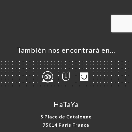
CIO
ERVA
ERÍA
EÑA
NÚ
ISATION
También nos encontrará en…
ACTO
HaTaYa
5 Place de Catalogne
75014 Paris France