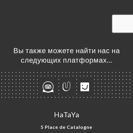
ЦА
ИРОВАТЬ
ЕРЕЯ
ЫВЫ
НЮ
Вы также можете найти нас на
ISATION
следующих платформах…
ЬСЯ С
HaTaYa
5 Place de Catalogne